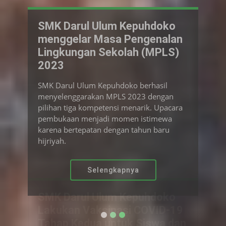
Wabub Sumrambah Resmikan
Bantuan IPAL dari PT
Indonesia Royal Paper kepada
SMK Darul Ulum Kepuhdoko
Wakil Bupati Jombang, Wabub
Sumrambah, meresmikan bantuan
Instalasi Pengolahan Air Limbah (IPAL) dari
PT Indonesia Royal Paper (IRP) untuk SMK
Darul Ulum Kepuhdoko.