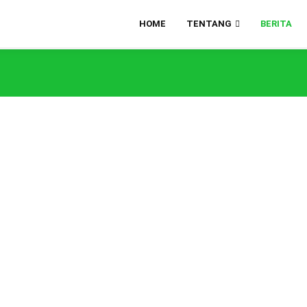
HOME
TENTANG
BERITA
elasan: Memupuk Semangat
orasi dalam Rangka
masi