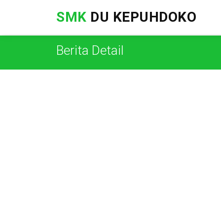
SMK
DU KEPUHDOKO
Berita Detail
Semarak Lomba Tujuhb
Kemerdekaan dan Kolab
Peringatan Hari Prokla