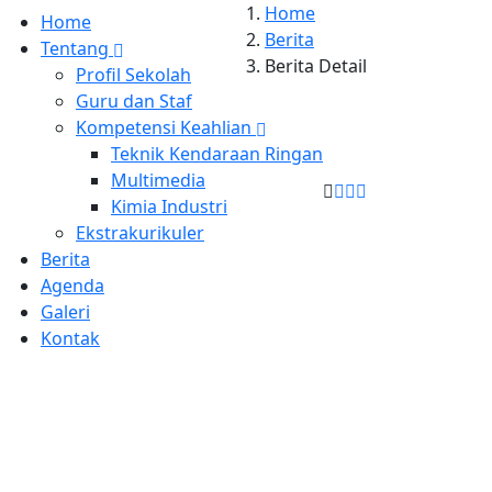
Home
Home
Berita
Tentang
Berita Detail
Profil Sekolah
Guru dan Staf
Kompetensi Keahlian
Teknik Kendaraan Ringan
Multimedia
Kimia Industri
earch
Ekstrakurikuler
Berita
Agenda
ategori
Galeri
Kontak
Pengumuman
(9)
Program
(7)
Kegiatan
(67)
Artikel
(9)
Lain-lain
(10)