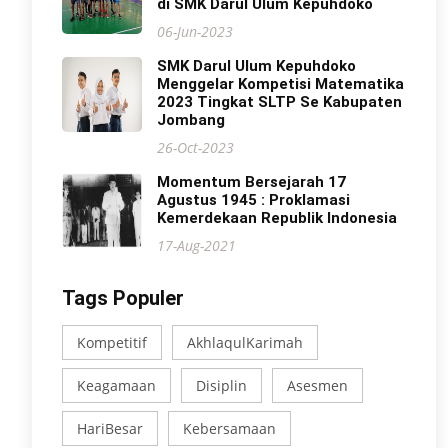
di SMK Darul Ulum Kepuhdoko
06-Jun-2023
SMK Darul Ulum Kepuhdoko
Menggelar Kompetisi Matematika
2023 Tingkat SLTP Se Kabupaten
Jombang
26-Oct-2023
Momentum Bersejarah 17
Agustus 1945 : Proklamasi
Kemerdekaan Republik Indonesia
17-Aug-2021
Tags Populer
Kompetitif
AkhlaqulKarimah
Keagamaan
Disiplin
Asesmen
HariBesar
Kebersamaan